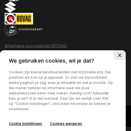
Algemene voorwaarden BOVAG
Privacy policy
We gebruiken cookies, wil je dat?
Cookies zijn kleine tekstbestanden met informatie erin. Die
plaatsen we kort op je apparaat. Zo zien we bijvoorbeeld
welke pagina’s je zag, waar je afhaakte en wat je invulde. Op
2026 - Krimpen aan den IJssel
die manier hebben wij informatie waar we jouw
websitebezoek beter mee maken. Handig toch? Natuurlijk
kies je zelf of je dat toestaat. Daar zijn we eerlijk over. Klik
op “Cookie instellingen”, vind meer informatie en beheer je
voorkeuren.
Cookie instellingen
Cookies weigeren