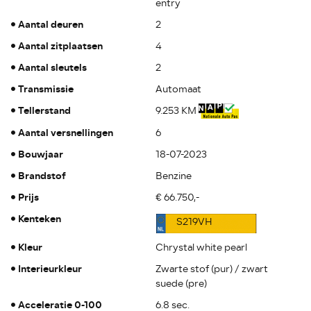
entry
Aantal deuren
2
Aantal zitplaatsen
4
Aantal sleutels
2
Transmissie
Automaat
Tellerstand
9.253 KM
Aantal versnellingen
6
Bouwjaar
18-07-2023
Brandstof
Benzine
Prijs
€ 66.750,-
Kenteken
S219VH
Kleur
Chrystal white pearl
Interieurkleur
Zwarte stof (pur) / zwart
suede (pre)
Acceleratie 0-100
6.8 sec.