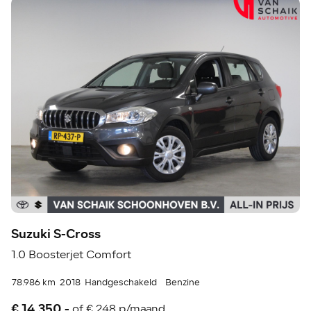
Suzuki S-Cross
1.0 Boosterjet Comfort
78.986 km
2018
Handgeschakeld
Benzine
€ 14.350,-
of
€ 248 p/maand