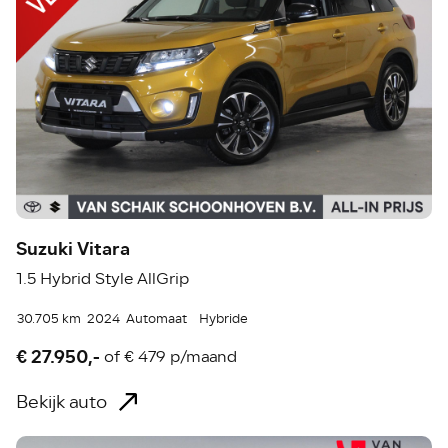
Suzuki Vitara
1.5 Hybrid Style AllGrip
30.705 km
2024
Automaat
Hybride
€ 27.950,-
of
€ 479 p/maand
Bekijk auto