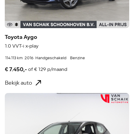
Toyota Aygo
1.0 VVT-i x-play
114.113 km
2016
Handgeschakeld
Benzine
€ 7.450,-
of
€ 129 p/maand
Bekijk auto