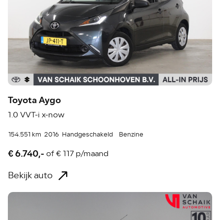
Toyota Aygo
1.0 VVT-i x-now
154.551 km
2016
Handgeschakeld
Benzine
€ 6.740,-
of
€ 117 p/maand
Bekijk auto