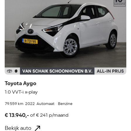
Toyota Aygo
1.0 VVT-i x-play
79.559 km
2022
Automaat
Benzine
€ 13.940,-
of
€ 241 p/maand
Bekijk auto