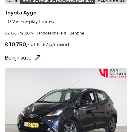
Toyota Aygo
1.0 VVT-i x-play limited
62.156 km
2019
Handgeschakeld
Benzine
€ 10.750,-
of
€ 187 p/maand
Bekijk auto