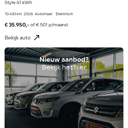
Style 61 kWh
10.433 km
2026
Automaat
Elektrisch
€ 35.950,-
of
€ 501 p/maand
Bekijk auto
Nieuw aanbod?
Bekijk het hier