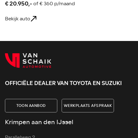
€ 20.950,-
€
of
€ 360 p/maand
Bekijk auto
Be
OFFICIËLE DEALER VAN TOYOTA EN SUZUKI
TOON AANBOD
WERKPLAATS AFSPRAAK
Krimpen aan den IJssel
Parallelweg 2