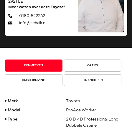
2921 LE
Meer weten over deze Toyota?
0180-522262
info@schaik.nl
KENMERKEN
OPTIES
OMSCHRIJVING
FINANCIEREN
Merk
Toyota
Model
ProAce Worker
Type
2.0 D-4D Professional Long
Dubbele Cabine