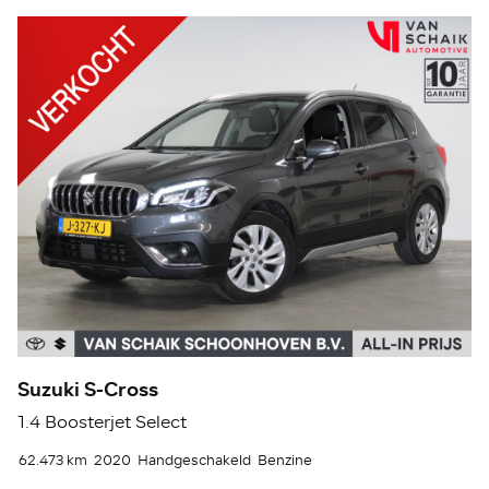
Suzuki S-Cross
T
1.4 Boosterjet Select
1.
62.473 km
2020
Handgeschakeld
Benzine
12