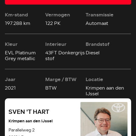
Km-stand
Vermogen
Transmissie
197.288 km
122 PK
Automaat
Kleur
Interieur
Brandstof
EVL Platinum
43FT Donkergrijs
Diesel
Grey metallic
stof
Jaar
Marge / BTW
Locatie
2021
BTW
Krimpen aan den
IJssel
SVEN 'T HART
Krimpen aan den IJssel
Parallelweg 2