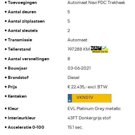
Toevoegingen
Automaat Navi PDC Trekhaak
Aantal deuren
5
Aantal zitplaatsen
5
Aantal sleutels
2
Transmissie
Automaat
Tellerstand
197.288 KM
Aantal versnellingen
8
Bouwjaar
03-06-2021
Brandstof
Diesel
Prijs
€ 22.435,- excl. BTW
Kenteken
VKN01V
Kleur
EVL Platinum Grey metallic
Interieurkleur
43FT Donkergrijs stof
Acceleratie 0-100
15.1 sec.