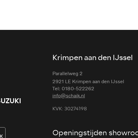
Krimpen aan den IJssel
Parallelweg 2
2921 LE Krimpen aan den IJssel
Tel: 0180-522262
info@schaik.nl
SUZUKI
KVK: 30274198
Openingstijden showr
AK