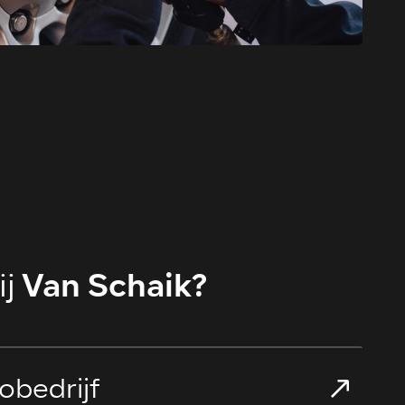
Van Schaik?
j
obedrijf
>