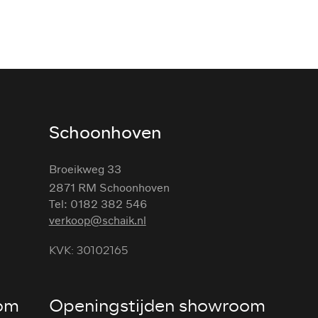
ouder 
Schoonhoven
Broeikweg 33
2871 RM Schoonhoven
Tel: 0182 382 546
verkoop@schaik.nl
KVK: 30102165
oom
Openingstijden showroom