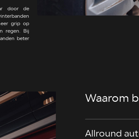
aar door de
nterbanden
meer grip op
n regen. Bij
banden beter
Waarom bi
Allround aut