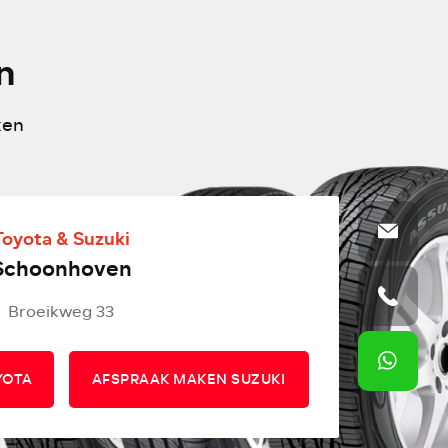
n
ken
Toyota & Suzuki
Schoonhoven
Broeikweg 33
YOTA
AFSPRAAK MAKEN SUZUKI