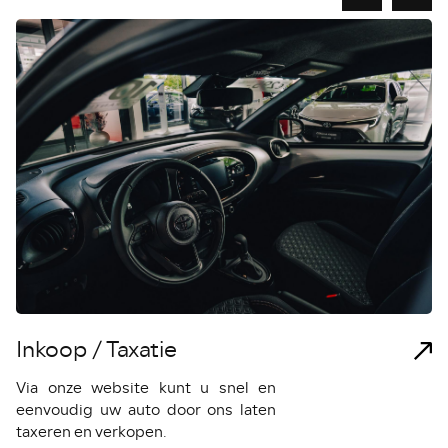
Inkoop / Taxatie
F
Via onze website kunt u snel en
W
eenvoudig uw auto door ons laten
ma
taxeren en verkopen.
Da