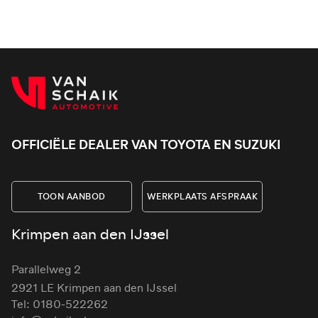
ee
OFFICIËLE DEALER VAN TOYOTA EN SUZUKI
TOON AANBOD
WERKPLAATS AFSPRAAK
Krimpen aan den IJssel
Parallelweg 2
2921 LE Krimpen aan den IJssel
Tel: 0180-522262