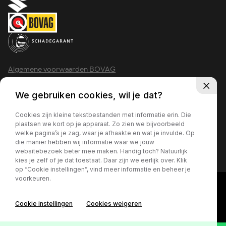
Algemene voorwaarden BOVAG
Privacy policy
We gebruiken cookies, wil je dat?
Cookies zijn kleine tekstbestanden met informatie erin. Die
plaatsen we kort op je apparaat. Zo zien we bijvoorbeeld
welke pagina’s je zag, waar je afhaakte en wat je invulde. Op
2026 - Krimpen aan den IJssel
die manier hebben wij informatie waar we jouw
websitebezoek beter mee maken. Handig toch? Natuurlijk
kies je zelf of je dat toestaat. Daar zijn we eerlijk over. Klik
op “Cookie instellingen”, vind meer informatie en beheer je
voorkeuren.
Cookie instellingen
Cookies weigeren