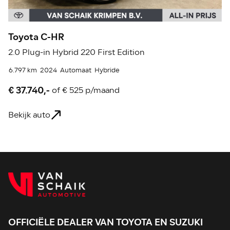
Toyota C-HR
T
2.0 Plug-in Hybrid 220 First Edition
2.
6.797 km
2024
Automaat
Hybride
46
€ 37.740,-
€
of
€ 525 p/maand
Bekijk auto
Be
OFFICIËLE DEALER VAN TOYOTA EN SUZUKI