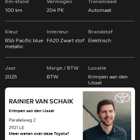
Km-stand
Vermogen
Transmissie
100 km
204 PK
Automaat
Kleur
Interieur
Brandstof
8S6 Pacific blue
FA20 Zwart stof
Elektrisch
metallic
Jaar
Marge / BTW
Locatie
2025
BTW
Krimpen aan den
IJssel
RAINIER VAN SCHAIK
Krimpen aan den IJssel
Parallelweg 2
2921 LE
Meer weten over deze Toyota?