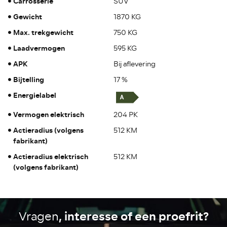
Carrosserie
SUV
Gewicht
1870 KG
Max. trekgewicht
750 KG
Laadvermogen
595 KG
APK
Bij aflevering
Bijtelling
17 %
Energielabel
Vermogen elektrisch
204 PK
Actieradius (volgens
512 KM
fabrikant)
Actieradius elektrisch
512 KM
(volgens fabrikant)
, interesse of een proefrit?
Vragen