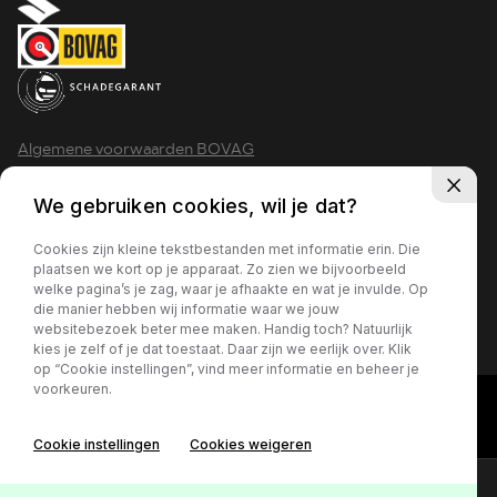
Algemene voorwaarden BOVAG
Privacy policy
We gebruiken cookies, wil je dat?
Cookies zijn kleine tekstbestanden met informatie erin. Die
plaatsen we kort op je apparaat. Zo zien we bijvoorbeeld
welke pagina’s je zag, waar je afhaakte en wat je invulde. Op
2026 - Krimpen aan den IJssel
die manier hebben wij informatie waar we jouw
websitebezoek beter mee maken. Handig toch? Natuurlijk
kies je zelf of je dat toestaat. Daar zijn we eerlijk over. Klik
op “Cookie instellingen”, vind meer informatie en beheer je
voorkeuren.
Cookie instellingen
Cookies weigeren
Contact
Online lease offerte?