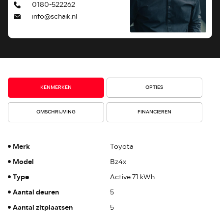
0180-522262
info@schaik.nl
KENMERKEN
OPTIES
OMSCHRIJVING
FINANCIEREN
Merk
Toyota
Model
Bz4x
Type
Active 71 kWh
Aantal deuren
5
Aantal zitplaatsen
5