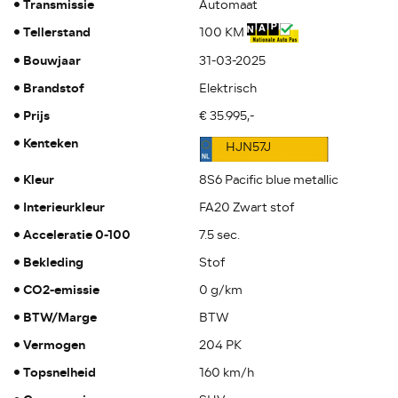
Transmissie
Automaat
Tellerstand
100 KM
Bouwjaar
31-03-2025
Brandstof
Elektrisch
Prijs
€ 35.995,-
Kenteken
HJN57J
Kleur
8S6 Pacific blue metallic
Interieurkleur
FA20 Zwart stof
Acceleratie 0-100
7.5 sec.
Bekleding
Stof
CO2-emissie
0 g/km
BTW/Marge
BTW
Vermogen
204 PK
Topsnelheid
160 km/h