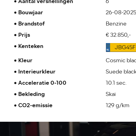
Aantal versnellingen
6
Bouwjaar
26-08-202
Brandstof
Benzine
Prijs
€ 32.850,-
Kenteken
JBG45F
Kleur
Cosmic blac
Interieurkleur
Suede blac
Acceleratie 0-100
10.1 sec.
Bekleding
Skai
CO2-emissie
129 g/km