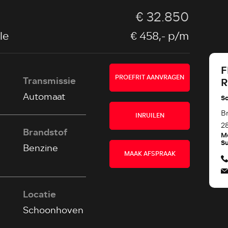
€ 32.850
le
€ 458,-
p/m
F
PROEFRIT AANVRAGEN
Transmissie
Automaat
S
B
INRUILEN
2
Brandstof
M
Su
Benzine
MAAK AFSPRAAK
Locatie
Schoonhoven