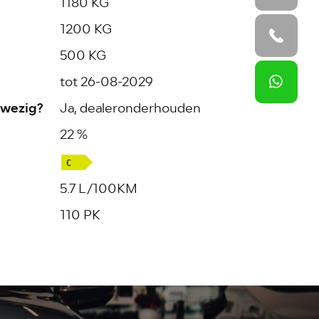
1180 KG
1200 KG
500 KG
tot 26-08-2029
wezig?
Ja, dealeronderhouden
22 %
5.7 L/100KM
110 PK