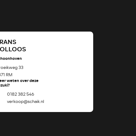
RANS
ROLLOOS
choonhoven
roeikweg 33
871 RM
eer weten over deze
zuki?
0182 382 546
verkoop@schaik.nl