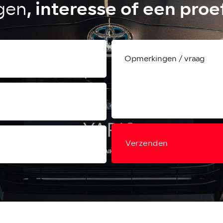
, interesse of een proe
gen
Verzenden