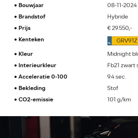
Bouwjaar
08-11-2024
Brandstof
Hybride
Prijs
€ 29.550,-
Kenteken
GRV91Z
Kleur
Midnight bl
Interieurkleur
Fb21 zwart s
Acceleratie 0-100
9.4 sec.
Bekleding
Stof
CO2-emissie
101 g/km