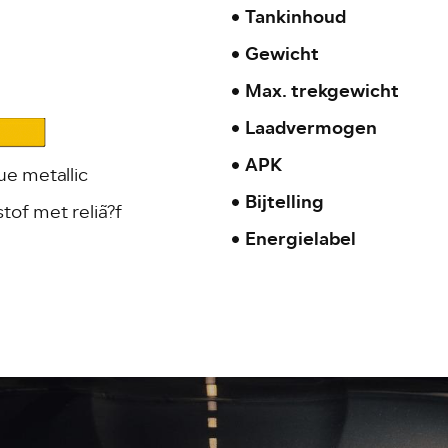
Tankinhoud
Gewicht
Max. trekgewicht
Laadvermogen
APK
ue metallic
Bijtelling
tof met reliã?f
Energielabel