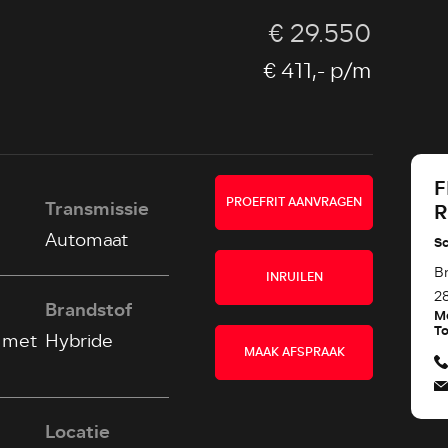
€ 29.550
€ 411,-
p/m
F
PROEFRIT AANVRAGEN
Transmissie
Automaat
S
B
INRUILEN
2
Brandstof
M
To
f met
Hybride
MAAK AFSPRAAK
Locatie