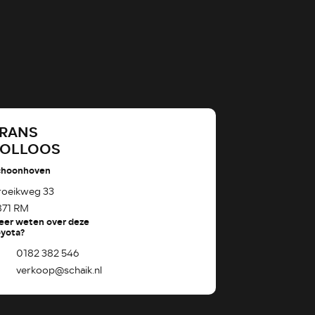
RANS
ROLLOOS
choonhoven
roeikweg 33
871 RM
eer weten over deze
yota?
0182 382 546
verkoop@schaik.nl