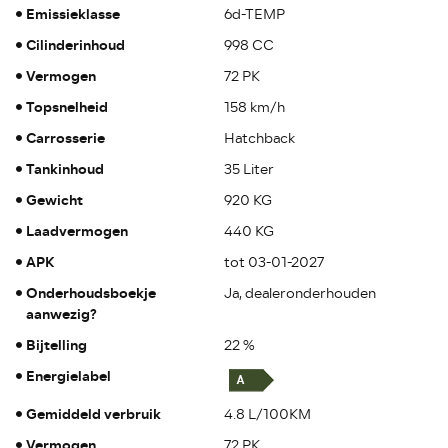
Emissieklasse
6d-TEMP
Cilinderinhoud
998 CC
Vermogen
72 PK
Topsnelheid
158 km/h
Carrosserie
Hatchback
Tankinhoud
35 Liter
Gewicht
920 KG
Laadvermogen
440 KG
APK
tot 03-01-2027
Onderhoudsboekje
Ja, dealeronderhouden
aanwezig?
Bijtelling
22 %
Energielabel
Gemiddeld verbruik
4.8 L/100KM
Vermogen
72 PK