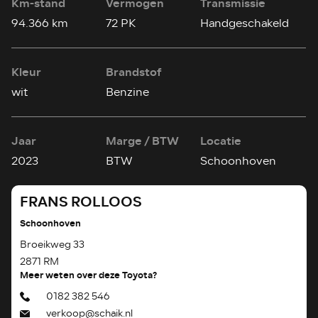
Km-stand
Vermogen
Transmissie
94.366 km
72 PK
Handgeschakeld
Kleur
Brandstof
wit
Benzine
Jaar
Marge / BTW
Locatie
2023
BTW
Schoonhoven
FRANS ROLLOOS
Schoonhoven
Broeikweg 33
2871 RM
Meer weten over deze Toyota?
0182 382 546
verkoop@schaik.nl