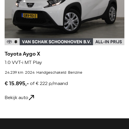
Toyota Aygo X
T
1.0 VVT-i MT Play
1.
24.239 km
2024
Handgeschakeld
Benzine
18
€ 15.895,-
€
of
€ 222 p/maand
Bekijk auto
Be