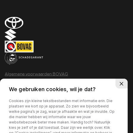
Algemene voorwaarden BOVAG
Privacy policy
We gebruiken cookies, wil je dat?
Cookies zijn kleine tekstbestanden met informatie erin. Die
plaatsen we kort op je apparaat. Zo zien we bijvoorbeeld
welke pagina’s je zag, waar je afhaakte en wat je invulde. Op
2026 - Krimpen aan den IJssel
die manier hebben wij informatie waar we jouw
websitebezoek beter mee maken. Handig toch? Natuurlijk
kies je zelf of je dat toestaat. Daar zijn we eerlijk over. Klik
op “Cookie instellingen”, vind meer informatie en beheer je