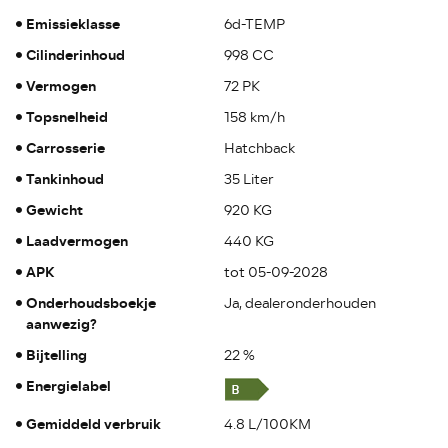
Emissieklasse
6d-TEMP
Cilinderinhoud
998 CC
Vermogen
72 PK
Topsnelheid
158 km/h
Carrosserie
Hatchback
Tankinhoud
35 Liter
Gewicht
920 KG
Laadvermogen
440 KG
APK
tot 05-09-2028
Onderhoudsboekje
Ja, dealeronderhouden
aanwezig?
Bijtelling
22 %
Energielabel
Gemiddeld verbruik
4.8 L/100KM