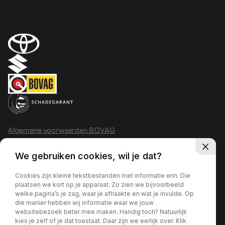
Algemene voorwaarden BOVAG
Privacy policy
We gebruiken cookies, wil je dat?
Cookies zijn kleine tekstbestanden met informatie erin. Die
plaatsen we kort op je apparaat. Zo zien we bijvoorbeeld
welke pagina’s je zag, waar je afhaakte en wat je invulde. Op
2026 - Krimpen aan den IJssel
die manier hebben wij informatie waar we jouw
websitebezoek beter mee maken. Handig toch? Natuurlijk
kies je zelf of je dat toestaat. Daar zijn we eerlijk over. Klik