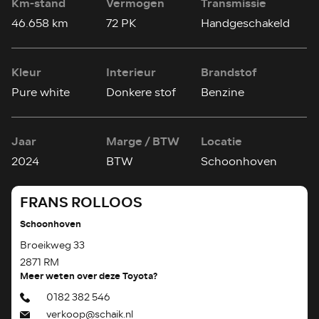
Km-stand
Vermogen
Transmissie
46.658 km
72 PK
Handgeschakeld
Kleur
Interieur
Brandstof
Pure white
Donkere stof
Benzine
Jaar
Marge / BTW
Locatie
2024
BTW
Schoonhoven
FRANS ROLLOOS
Schoonhoven
Broeikweg 33
2871 RM
Meer weten over deze Toyota?
0182 382 546
verkoop@schaik.nl