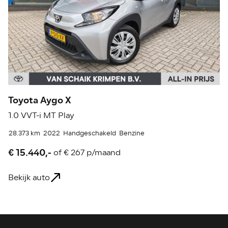
Toyota Aygo X
T
1.0 VVT-i MT Play
1.
28.373 km
2022
Handgeschakeld
Benzine
56
€ 15.440,-
€
of
€ 267 p/maand
Bekijk auto
Be