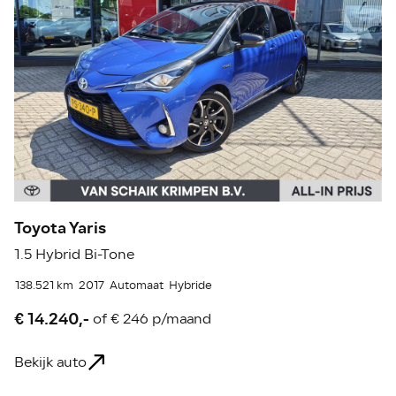
Toyota Yaris
S
1.5 Hybrid Bi-Tone
1.
138.521 km
2017
Automaat
Hybride
62
€ 14.240,-
€
of
€ 246 p/maand
Bekijk auto
Be