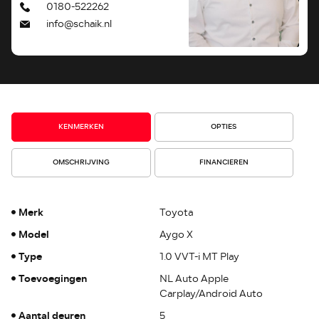
0180-522262
info@schaik.nl
KENMERKEN
OPTIES
OMSCHRIJVING
FINANCIEREN
Merk
Toyota
Model
Aygo X
Type
1.0 VVT-i MT Play
Toevoegingen
NL Auto Apple
Carplay/Android Auto
Aantal deuren
5