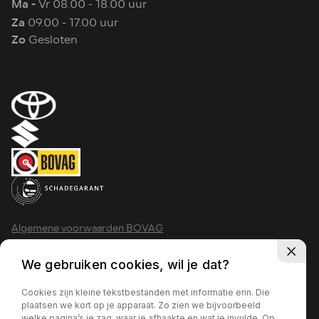
Ma -
Vr 08.00 - 18.00 uur
Za
09.00 - 17.00 uur
Zo
Gesloten
Algemene voorwaarden BOVAG
Privacy policy
We gebruiken cookies, wil je dat?
Cookies zijn kleine tekstbestanden met informatie erin. Die
plaatsen we kort op je apparaat. Zo zien we bijvoorbeeld
welke pagina’s je zag, waar je afhaakte en wat je invulde. Op