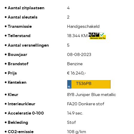
Aantal zitplaatsen
4
Aantal sleutels
2
Transmissie
Handgeschakeld
Tellerstand
18.344 KM
Aantal versnellingen
5
Bouwjaar
08-08-2023
Brandstof
Benzine
Prijs
€ 16.240,-
Kenteken
T536PB
Kleur
8Y8 Juniper Blue metallic
Interieurkleur
FA20 Donkere stof
Acceleratie 0-100
14.9 sec.
Bekleding
Stof
CO2-emissie
108 g/km