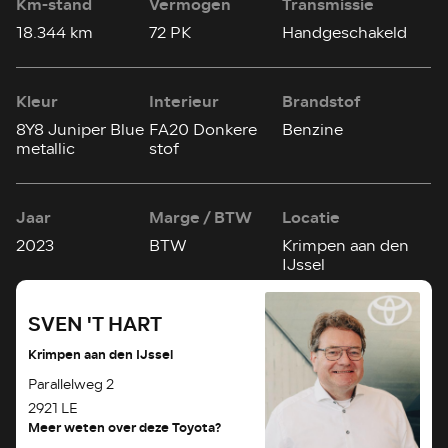
Km-stand
Vermogen
Transmissie
18.344 km
72 PK
Handgeschakeld
Kleur
Interieur
Brandstof
8Y8 Juniper Blue
FA20 Donkere
Benzine
metallic
stof
Jaar
Marge / BTW
Locatie
2023
BTW
Krimpen aan den
IJssel
SVEN 'T HART
Krimpen aan den IJssel
Parallelweg 2
2921 LE
Meer weten over deze Toyota?