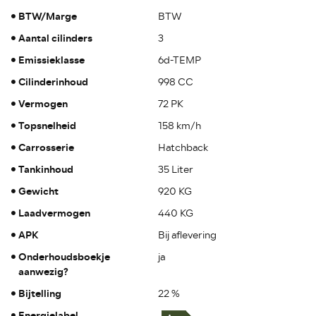
BTW/Marge
BTW
Aantal cilinders
3
Emissieklasse
6d-TEMP
Cilinderinhoud
998 CC
Vermogen
72 PK
Topsnelheid
158 km/h
Carrosserie
Hatchback
Tankinhoud
35 Liter
Gewicht
920 KG
Laadvermogen
440 KG
APK
Bij aflevering
Onderhoudsboekje
ja
aanwezig?
Bijtelling
22 %
Energielabel