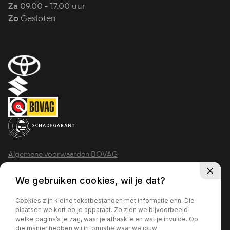
Za
09.00 - 17.00 uur
Zo
Gesloten
Algemene voorwaarden BOVAG
Privacy policy
We gebruiken cookies, wil je dat?
Cookies zijn kleine tekstbestanden met informatie erin. Die
plaatsen we kort op je apparaat. Zo zien we bijvoorbeeld
welke pagina’s je zag, waar je afhaakte en wat je invulde. Op
2026 - Krimpen aan den IJssel
die manier hebben wij informatie waar we jouw