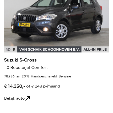
Suzuki S-Cross
T
1.0 Boosterjet Comfort
1.
78.986 km
2018
Handgeschakeld
Benzine
46
€ 14.350,-
€
of
€ 248 p/maand
Bekijk auto
Be