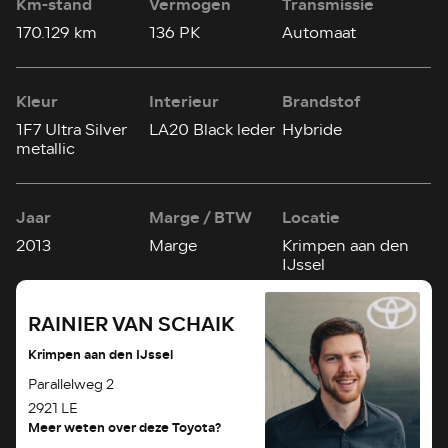
Km-stand
Vermogen
Transmissie
170.129 km
136 PK
Automaat
Kleur
Interieur
Brandstof
1F7 Ultra Silver
LA20 Black leder
Hybride
metallic
Jaar
Marge / BTW
Locatie
2013
Marge
Krimpen aan den
IJssel
RAINIER VAN SCHAIK
Krimpen aan den IJssel
Parallelweg 2
2921 LE
Meer weten over deze Toyota?