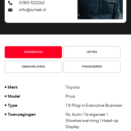
0180-522262
info@schaik.nl
KENMERKEN
OPTIES
OMSCHRIJVING
FINANCIEREN
Merk
Toyota
Model
Prius
Type
1.8 Plug-in Executive Business
Toevoegingen
NL Auto | 1e eigenaar |
Stoelverwarming | Head-up
Display