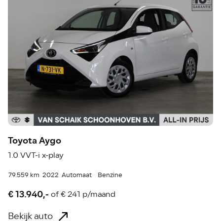
Toyota Aygo
1.0 VVT-i x-play
79.559 km
2022
Automaat
Benzine
€ 13.940,-
of
€ 241 p/maand
Bekijk auto