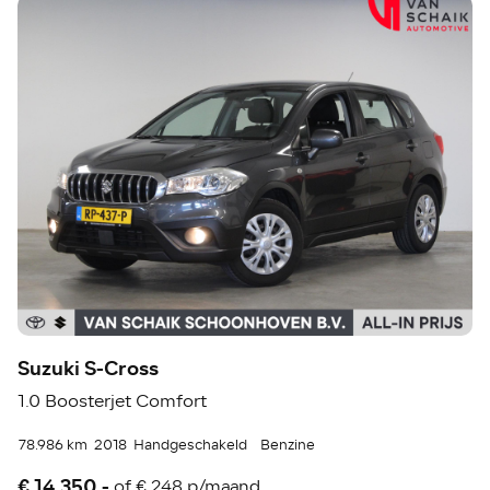
Suzuki S-Cross
1.0 Boosterjet Comfort
78.986 km
2018
Handgeschakeld
Benzine
€ 14.350,-
of
€ 248 p/maand