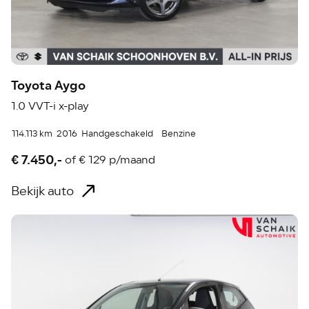
Toyota Aygo
1.0 VVT-i x-play
114.113 km
2016
Handgeschakeld
Benzine
€ 7.450,-
of
€ 129 p/maand
Bekijk auto