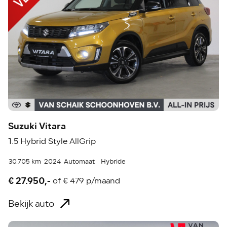
Suzuki Vitara
1.5 Hybrid Style AllGrip
30.705 km
2024
Automaat
Hybride
€ 27.950,-
of
€ 479 p/maand
Bekijk auto