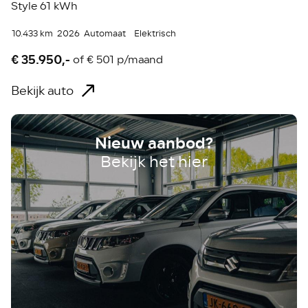
Style 61 kWh
10.433 km
2026
Automaat
Elektrisch
€ 35.950,-
of
€ 501 p/maand
Bekijk auto
Nieuw aanbod?
Bekijk het hier