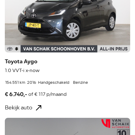
Toyota Aygo
1.0 VVT-i x-now
154.551 km
2016
Handgeschakeld
Benzine
€ 6.740,-
of
€ 117 p/maand
Bekijk auto