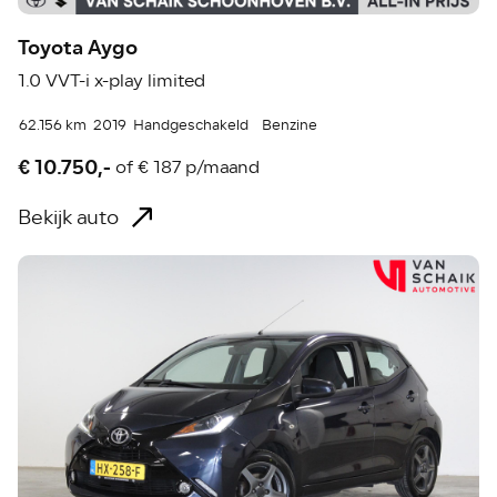
Toyota Aygo
1.0 VVT-i x-play limited
62.156 km
2019
Handgeschakeld
Benzine
€ 10.750,-
of
€ 187 p/maand
Bekijk auto