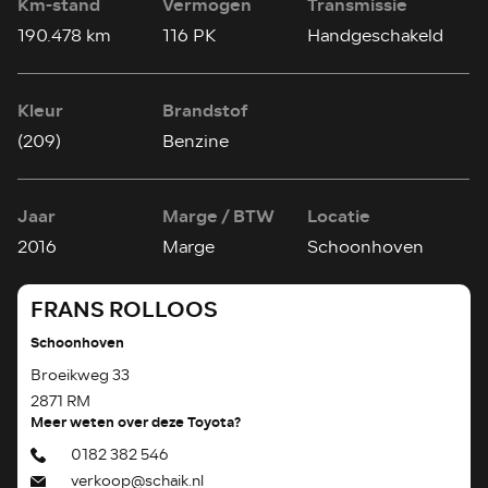
Km-stand
Vermogen
Transmissie
190.478 km
116 PK
Handgeschakeld
Kleur
Brandstof
(209)
Benzine
Jaar
Marge / BTW
Locatie
2016
Marge
Schoonhoven
FRANS ROLLOOS
Schoonhoven
Broeikweg 33
2871 RM
Meer weten over deze Toyota?
0182 382 546
verkoop@schaik.nl