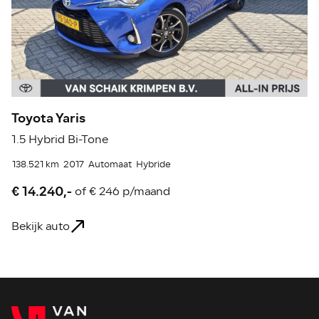
Toyota Yaris
S
1.5 Hybrid Bi-Tone
1.
138.521 km
2017
Automaat
Hybride
78
€ 14.240,-
€
of
€ 246 p/maand
Bekijk auto
Be