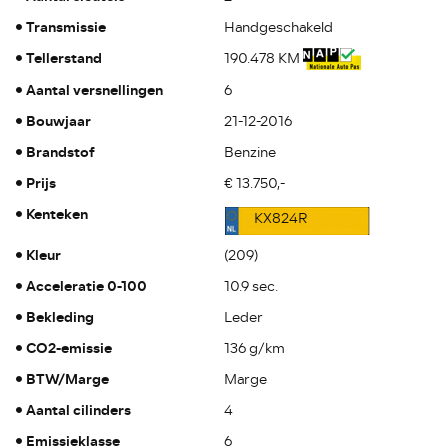
Transmissie
Handgeschakeld
Tellerstand
190.478 KM
Aantal versnellingen
6
Bouwjaar
21-12-2016
Brandstof
Benzine
Prijs
€ 13.750,-
Kenteken
KX824R
Kleur
(209)
Acceleratie 0-100
10.9 sec.
Bekleding
Leder
CO2-emissie
136 g/km
BTW/Marge
Marge
Aantal cilinders
4
Emissieklasse
6