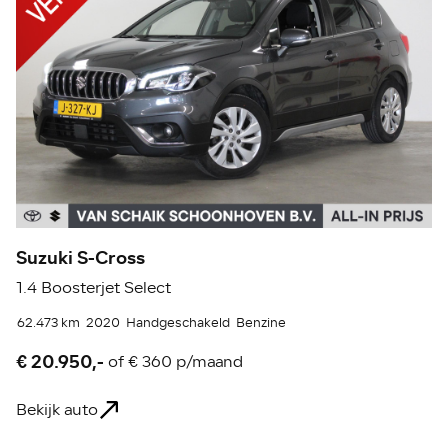
Suzuki S-Cross
T
1.4 Boosterjet Select
1.
62.473 km
2020
Handgeschakeld
Benzine
46
€ 20.950,-
€
of
€ 360 p/maand
Bekijk auto
Be