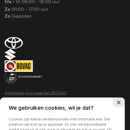
Ma -
Vr 08.00 - 18.00 uur
Za
09.00 - 17.00 uur
Zo
Gesloten
Algemene voorwaarden BOVAG
Privacy policy
We gebruiken cookies, wil je dat?
Cookies zijn kleine tekstbestanden met informatie erin. Die
plaatsen we kort op je apparaat. Zo zien we bijvoorbeeld
welke pagina’s je zag, waar je afhaakte en wat je invulde. Op