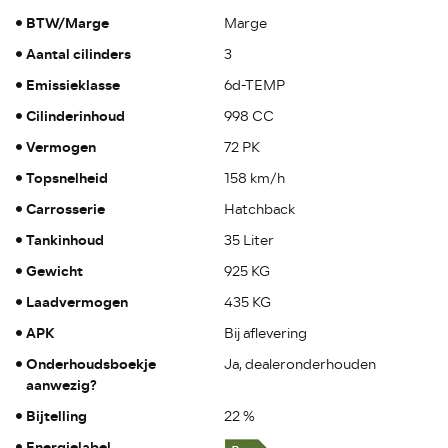
BTW/Marge
Marge
Aantal cilinders
3
Emissieklasse
6d-TEMP
Cilinderinhoud
998 CC
Vermogen
72 PK
Topsnelheid
158 km/h
Carrosserie
Hatchback
Tankinhoud
35 Liter
Gewicht
925 KG
Laadvermogen
435 KG
APK
Bij aflevering
Onderhoudsboekje
Ja, dealeronderhouden
aanwezig?
Bijtelling
22 %
Energielabel