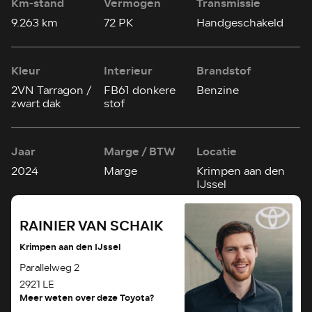
Km-stand
Vermogen
Transmissie
9.263 km
72 PK
Handgeschakeld
Kleur
Interieur
Brandstof
2VN Tarragon /
FB61 donkere
Benzine
zwart dak
stof
Jaar
Marge / BTW
Locatie
2024
Marge
Krimpen aan den
IJssel
RAINIER VAN SCHAIK
Krimpen aan den IJssel
Parallelweg 2
2921 LE
Meer weten over deze Toyota?