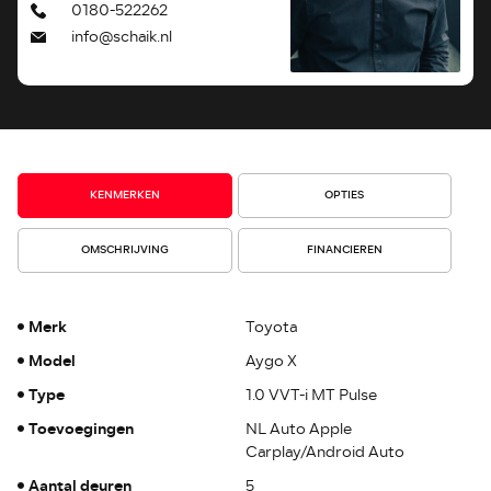
0180-522262
info@schaik.nl
KENMERKEN
OPTIES
OMSCHRIJVING
FINANCIEREN
Merk
Toyota
Model
Aygo X
Type
1.0 VVT-i MT Pulse
Toevoegingen
NL Auto Apple
Carplay/Android Auto
Aantal deuren
5