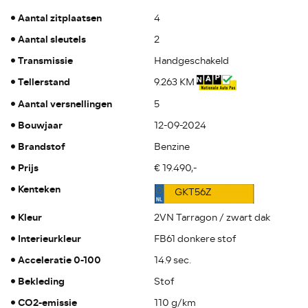
Aantal zitplaatsen
4
Aantal sleutels
2
Transmissie
Handgeschakeld
Tellerstand
9.263 KM
Aantal versnellingen
5
Bouwjaar
12-09-2024
Brandstof
Benzine
Prijs
€ 19.490,-
Kenteken
GKT56Z
Kleur
2VN Tarragon / zwart dak
Interieurkleur
FB61 donkere stof
Acceleratie 0-100
14.9 sec.
Bekleding
Stof
CO2-emissie
110 g/km