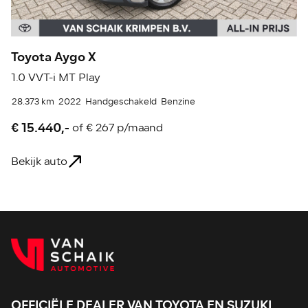
Toyota Aygo X
T
1.0 VVT-i MT Play
1.
28.373 km
2022
Handgeschakeld
Benzine
56
€ 15.440,-
€
of
€ 267 p/maand
Bekijk auto
Be
OFFICIËLE DEALER VAN TOYOTA EN SUZUKI