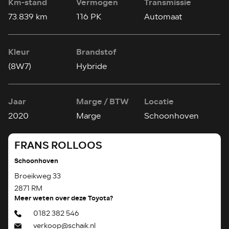
Km-stand
Vermogen
Transmissie
73.839 km
116 PK
Automaat
Kleur
Brandstof
(8W7)
Hybride
Jaar
Marge / BTW
Locatie
2020
Marge
Schoonhoven
FRANS ROLLOOS
Schoonhoven
Broeikweg 33
2871 RM
Meer weten over deze Toyota?
0182 382 546
verkoop@schaik.nl