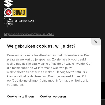
Algemene voorwaarden BOVAG
Privacy policy
We gebruiken cookies, wil je dat?
Cookies zijn kleine tekstbestanden met informatie erin. Die
plaatsen we kort op je apparaat. Zo zien we bijvoorbeeld
welke pagina’s je zag, waar je afhaakte en wat je invulde. Op
2026 - Krimpen aan den IJssel
die manier hebben wij informatie waar we jouw
websitebezoek beter mee maken. Handig toch? Natuurlijk
kies je zelf of je dat toestaat. Daar zijn we eerlijk over. Klik
op “Cookie instellingen”, vind meer informatie en beheer je
voorkeuren.
Cookie instellingen
Cookies weigeren