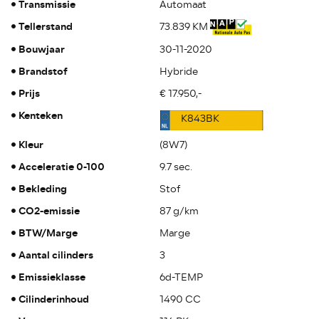
Transmissie
Automaat
Tellerstand
73.839 KM
Bouwjaar
30-11-2020
Brandstof
Hybride
Prijs
€ 17.950,-
Kenteken
K843BK
Kleur
(8W7)
Acceleratie 0-100
9.7 sec.
Bekleding
Stof
CO2-emissie
87 g/km
BTW/Marge
Marge
Aantal cilinders
3
Emissieklasse
6d-TEMP
Cilinderinhoud
1490 CC