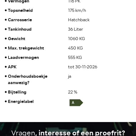
Vermogen
116 PK
Topsnelheid
175 km/h
Carrosserie
Hatchback
Tankinhoud
36 Liter
Gewicht
1060 KG
Max. trekgewicht
450 KG
Laadvermogen
555 KG
APK
tot 30-11-2026
Onderhoudsboekje
ja
aanwezig?
Bijtelling
22 %
Energielabel
, interesse of een proefrit?
Vragen