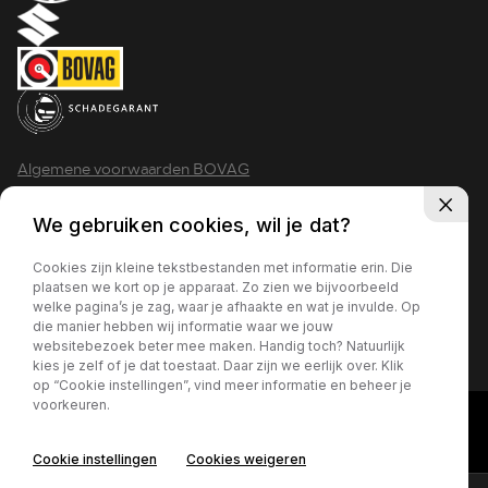
Algemene voorwaarden BOVAG
Privacy policy
We gebruiken cookies, wil je dat?
Cookies zijn kleine tekstbestanden met informatie erin. Die
plaatsen we kort op je apparaat. Zo zien we bijvoorbeeld
welke pagina’s je zag, waar je afhaakte en wat je invulde. Op
2026 - Krimpen aan den IJssel
die manier hebben wij informatie waar we jouw
websitebezoek beter mee maken. Handig toch? Natuurlijk
kies je zelf of je dat toestaat. Daar zijn we eerlijk over. Klik
op “Cookie instellingen”, vind meer informatie en beheer je
voorkeuren.
Cookie instellingen
Cookies weigeren