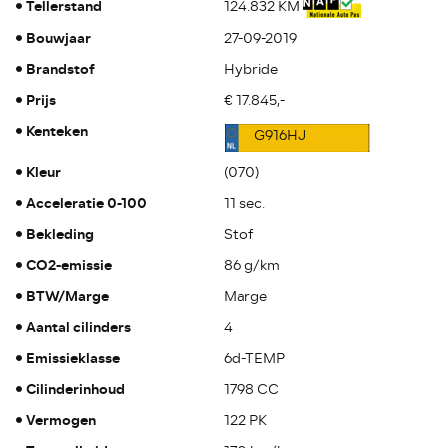
Tellerstand
124.832 KM
Bouwjaar
27-09-2019
Brandstof
Hybride
Prijs
€ 17.845,-
Kenteken
G916HJ
Kleur
(070)
Acceleratie 0-100
11 sec.
Bekleding
Stof
CO2-emissie
86 g/km
BTW/Marge
Marge
Aantal cilinders
4
Emissieklasse
6d-TEMP
Cilinderinhoud
1798 CC
Vermogen
122 PK