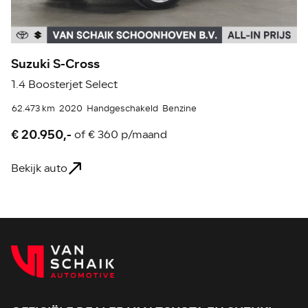
Suzuki S-Cross
S
1.4 Boosterjet Select
1.
62.473 km
2020
Handgeschakeld
Benzine
78
€ 20.950,-
€
of
€ 360 p/maand
Bekijk auto
Be