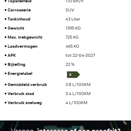
Topsnelheid
170 km/h
Carrosserie
SUV
Tankinhoud
43 Liter
Gewicht
1395 KG
Max. trekgewicht
725 KG
Laadvermogen
465 KG
APK
tot 22-04-2027
Bijtelling
22 %
Energielabel
Gemiddeld verbruik
3.8 L/100KM
Verbruik stad
3.4 L/100KM
Verbruik snelweg
4 L/100KM