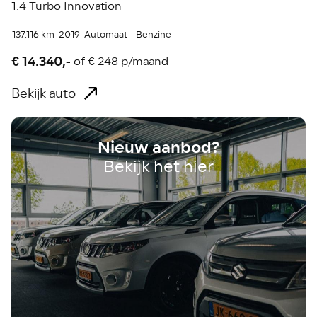
1.4 Turbo Innovation
137.116 km
2019
Automaat
Benzine
€ 14.340,-
of
€ 248 p/maand
Bekijk auto
Nieuw aanbod?
Bekijk het hier