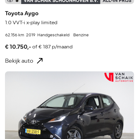
Toyota Aygo
1.0 VVT-i x-play limited
62.156 km
2019
Handgeschakeld
Benzine
€ 10.750,-
of
€ 187 p/maand
Bekijk auto