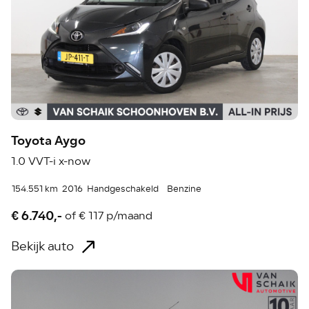
Toyota Aygo
1.0 VVT-i x-now
154.551 km
2016
Handgeschakeld
Benzine
€ 6.740,-
of
€ 117 p/maand
Bekijk auto