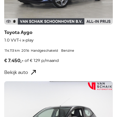
Toyota Aygo
1.0 VVT-i x-play
114.113 km
2016
Handgeschakeld
Benzine
€ 7.450,-
of
€ 129 p/maand
Bekijk auto