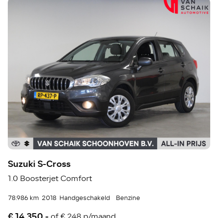
Suzuki S-Cross
1.0 Boosterjet Comfort
78.986 km
2018
Handgeschakeld
Benzine
€ 14.350,-
of
€ 248 p/maand