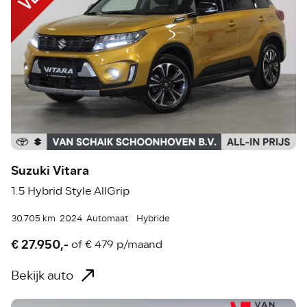
Suzuki Vitara
1.5 Hybrid Style AllGrip
30.705 km
2024
Automaat
Hybride
€ 27.950,-
of
€ 479 p/maand
Bekijk auto