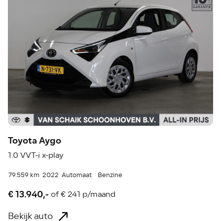
Toyota Aygo
1.0 VVT-i x-play
79.559 km
2022
Automaat
Benzine
€ 13.940,-
of
€ 241 p/maand
Bekijk auto