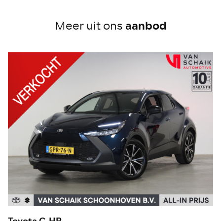
aanbod
Meer uit ons
Toyota C-HR
T