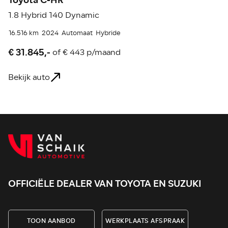
1.8 Hybrid 140 Dynamic
2
16.516 km
2024
Automaat
Hybride
19
€ 31.845,-
€
of
€ 443 p/maand
Bekijk auto
Be
OFFICIËLE DEALER VAN TOYOTA EN SUZUKI
TOON AANBOD
WERKPLAATS AFSPRAAK