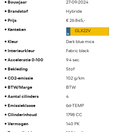
Bouwjaar
27-09-2024
Brandstof
Hybride
Prijs
€ 26.845,-
Kenteken
GLX22V
Kleur
Dark blue mica
Interieurkleur
Fabric black
Acceleratie 0-100
9.4 sec.
Bekleding
Stof
CO2-emissie
102 g/km
BTW/Marge
BTW
Aantal cilinders
4
Emissieklasse
6d-TEMP
Cilinderinhoud
1798 CC
Vermogen
140 PK