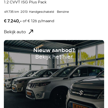
1.2 CVVT ISG Plus Pack
49.735 km
2013
Handgeschakeld
Benzine
€ 7.240,-
of
€ 126 p/maand
Bekijk auto
Nieuw aanbod?
Bekijk het hier