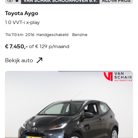
Toyota Aygo
1.0 VVT-i x-play
114.113 km
2016
Handgeschakeld
Benzine
€ 7.450,-
of
€ 129 p/maand
Bekijk auto