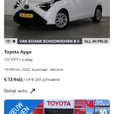
Toyota Aygo
1.0 VVT-i x-play
79.559 km
2022
Automaat
Benzine
€ 13.940,-
of
€ 241 p/maand
Bekijk auto