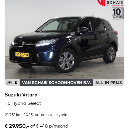
Suzuki Vitara
1.5 Hybrid Select
21.751 km
2025
Automaat
Hybride
€ 29.950,-
of
€ 418 p/maand