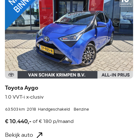
Toyota Aygo
1.0 VVT-i x-clusiv
63.503 km
2018
Handgeschakeld
Benzine
€ 10.440,-
of
€ 180 p/maand
Bekijk auto