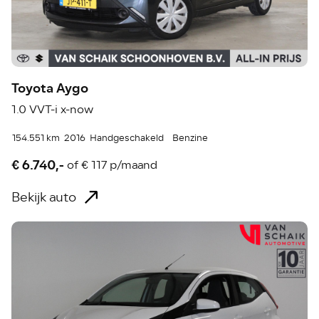
Toyota Aygo
1.0 VVT-i x-now
154.551 km
2016
Handgeschakeld
Benzine
€ 6.740,-
of
€ 117 p/maand
Bekijk auto